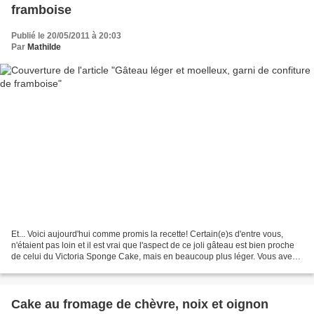
framboise
Publié le 20/05/2011 à 20:03
Par
Mathilde
Et... Voici aujourd'hui comme promis la recette! Certain(e)s d'entre vous,
n'étaient pas loin et il est vrai que l'aspect de ce joli gâteau est bien proche
de celui du Victoria Sponge Cake, mais en beaucoup plus léger. Vous avez
aussi eu des idées assez...
Cake au fromage de chèvre, noix et oignon