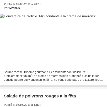
Publié le 09/05/2011 à 20:15
Par
Mathilde
Source recette: Binome gourmand Ces fondants sont délicieux:
premièrement, un goût de crème de marrons bien prononcé puis un léger
goût de beurre qui vient ensuite. Et j'ai ne vous parle pas de la texture, tout
simplement sublime et vraiment très fondante....
Salade de poivrons rouges à la fêta
Publié le 06/05/2011 à 13:34