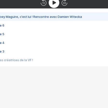
bey Maguire, c'est lui ! Rencontre avec Damien Witecka
e 6
e 5
e 4
e 3
s créatrices de la VF !
e 2
e 1
e Mektoub My Love arrive enfin ! Rencontre avec Shaïn Boumedine et Sal
i : après Toni en famille
elle réalise le bouleversant Dites lui que je l'aime