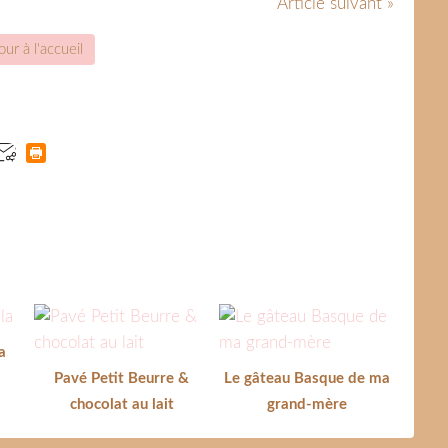
Article suivant »
ur à l'accueil
a
Pavé Petit Beurre &
Le gâteau Basque de ma
chocolat au lait
grand-mère