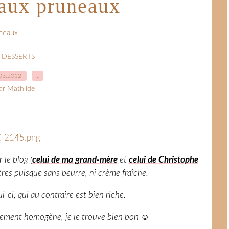
 aux pruneaux
uneaux
 DESSERTS
03.2012
…
ar Mathilde
 le blog (
celui de ma grand-mère
et
celui de Christophe
ères puisque sans beurre, ni crème fraîche.
i-ci, qui au contraire est bien riche.
èrement homogène, je le trouve bien bon
☺