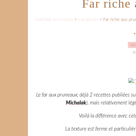
Far riche
Mathilde en Cuisine
>
Categories
>
Far riche aux pr
•
18.
P
Le far aux pruneaux; déjà 2 recettes publiées sur
Michalak
), mais relativement lég
Voilà la différence avec celu
La texture est ferme et particuli