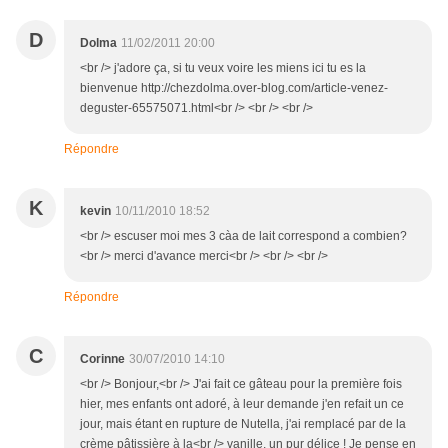
D
Dolma
11/02/2011 20:00
<br /> j'adore ça, si tu veux voire les miens ici tu es la
bienvenue http://chezdolma.over-blog.com/article-venez-
deguster-65575071.html<br /> <br /> <br />
Répondre
K
kevin
10/11/2010 18:52
<br /> escuser moi mes 3 càa de lait correspond a combien?
<br /> merci d'avance merci<br /> <br /> <br />
Répondre
C
Corinne
30/07/2010 14:10
<br /> Bonjour,<br /> J'ai fait ce gâteau pour la première fois
hier, mes enfants ont adoré, à leur demande j'en refait un ce
jour, mais étant en rupture de Nutella, j'ai remplacé par de la
crème pâtissière à la<br /> vanille, un pur délice ! Je pense en