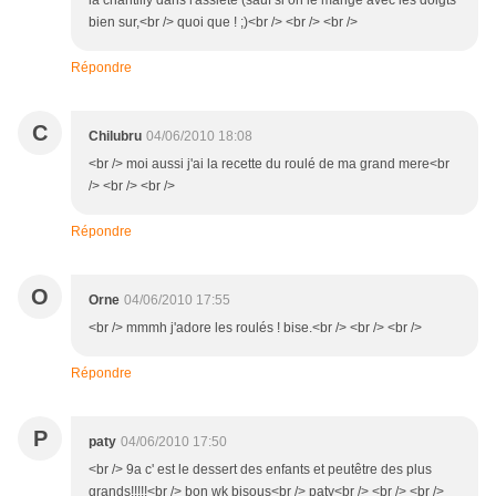
la chantilly dans l'assiète (sauf si on le mange avec les doigts
bien sur,<br /> quoi que ! ;)<br /> <br /> <br />
Répondre
C
Chilubru
04/06/2010 18:08
<br /> moi aussi j'ai la recette du roulé de ma grand mere<br
/> <br /> <br />
Répondre
O
Orne
04/06/2010 17:55
<br /> mmmh j'adore les roulés ! bise.<br /> <br /> <br />
Répondre
P
paty
04/06/2010 17:50
<br /> 9a c' est le dessert des enfants et peutêtre des plus
grands!!!!!<br /> bon wk bisous<br /> paty<br /> <br /> <br />