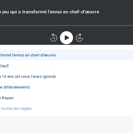
e jeu qui a transformé l’ennui en chef-d’œuvre
nsformé l’ennui en chef-d’œuvre
 DayZ
 a 13 ans (et vous l'avez ignoré)
e (littéralement)
im Rayan
 toutes les règles
s les jeux vidéo
us choquant de Rockstar ? - Le scandale BULLY