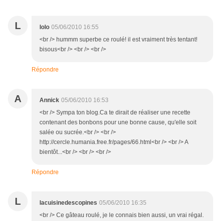
L
lolo
05/06/2010 16:55
<br /> hummm superbe ce roulé! il est vraiment très tentant!
bisous<br /> <br /> <br />
Répondre
A
Annick
05/06/2010 16:53
<br /> Sympa ton blog.Ca te dirait de réaliser une recette
contenant des bonbons pour une bonne cause, qu'elle soit
salée ou sucrée.<br /> <br />
http://cercle.humania.free.fr/pages/66.html<br /> <br /> A
bientôt...<br /> <br /> <br />
Répondre
L
lacuisinedescopines
05/06/2010 16:35
<br /> Ce gâteau roulé, je le connais bien aussi, un vrai régal.