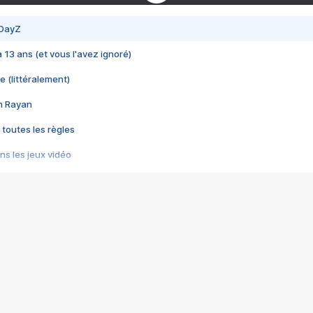
 DayZ
 a 13 ans (et vous l'avez ignoré)
e (littéralement)
im Rayan
 toutes les règles
s les jeux vidéo
us choquant de Rockstar ? - Le scandale BULLY
e plus moche de Steam
du RÊVE tourne au CAUCHEMAR
pendant 8 heures
it… à tort
umiliés par un jeu vidéo