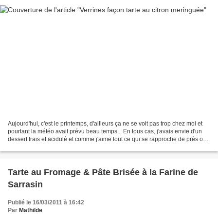
Aujourd'hui, c'est le printemps, d'ailleurs ça ne se voit pas trop chez moi et
pourtant la météo avait prévu beau temps... En tous cas, j'avais envie d'un
dessert frais et acidulé et comme j'aime tout ce qui se rapproche de près ou
de loin à la tarte...
Tarte au Fromage & Pâte Brisée à la Farine de
Sarrasin
Publié le 16/03/2011 à 16:42
Par
Mathilde