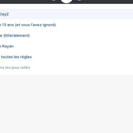
 DayZ
 a 13 ans (et vous l'avez ignoré)
e (littéralement)
im Rayan
 toutes les règles
s les jeux vidéo
us choquant de Rockstar ? - Le scandale BULLY
e plus moche de Steam
du RÊVE tourne au CAUCHEMAR
pendant 8 heures
it… à tort
umiliés par un jeu vidéo