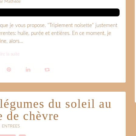
ar Mathilde
é que je vous propose. "Triplement noisette" justement
érentes: huile, purée et entières. En ce moment, je
e, alors...
ire la suite
 légumes du soleil au
 de chèvre
• ENTREES