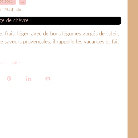
09.2011
…
ar Mathilde
uve: frais, léger, avec de bons légumes gorgés de soleil,
 de saveurs provençales, il rappelle les vacances et fait
ire la suite