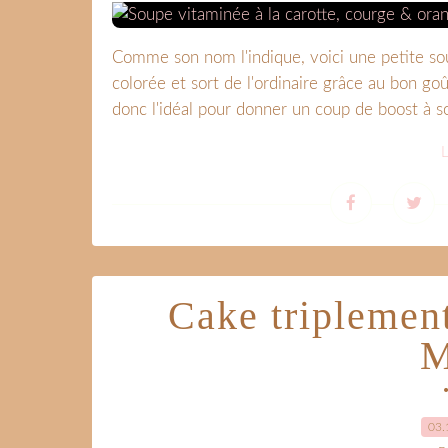
Comme son nom l'indique, voici une petite sou
colorée et sort de l'ordinaire grâce au bon goû
donc l'idéal pour donner un coup de boost à s
L
Cake triplement
M
03.