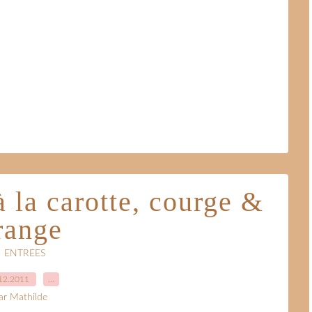
 la carotte, courge &
range
• ENTREES
12.2011
…
ar Mathilde