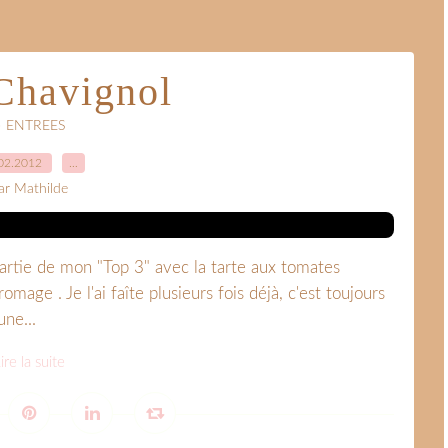
 Chavignol
• ENTREES
02.2012
…
ar Mathilde
t partie de mon "Top 3" avec la tarte aux tomates
romage . Je l'ai faîte plusieurs fois déjà, c'est toujours
ne...
ire la suite