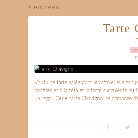
• entrees
Tarte
18.
P
Voici une tarte salée dont je raffole: elle fai
confites et à la fêta et la tarte succulente au f
un régal. Cette tarte Chavignol se compose d'u
L