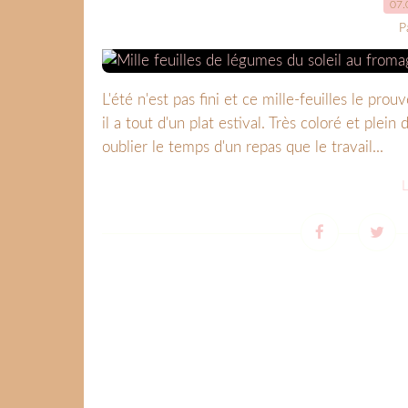
07.
P
L'été n'est pas fini et ce mille-feuilles le pro
il a tout d'un plat estival. Très coloré et plein
oublier le temps d'un repas que le travail...
L