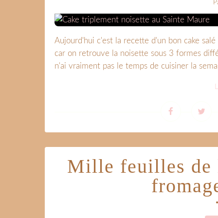
P
Aujourd'hui c'est la recette d'un bon cake sal
car on retrouve la noisette sous 3 formes diff
n'ai vraiment pas le temps de cuisiner la semain
L
Mille feuilles de
fromage